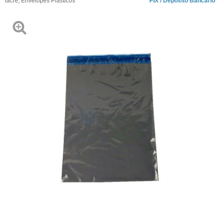
lacre
,
Envelopes Plásticos
PIX / Depósito Bancário