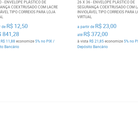
50 - ENVELOPE PLÁSTICO DE
26 X 36 - ENVELOPE PLÁSTICO DE
ANÇA COEXTRUSADO COM LACRE
SEGURANÇA COEXTRUSADO COM L
LÁVEL TIPO CORREIOS PARA LOJA
INVIOLÁVEL TIPO CORREIOS PARA 
AL
VIRTUAL
R$ 12,50
R$ 23,00
r de
a partir de
$ 841,28
R$ 372,00
até
a
R$ 11,88
economize
5%
no PIX /
à vista
R$ 21,85
economize
5%
no PI
to Bancário
Depósito Bancário