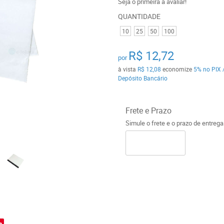
Seja o primeira a avaliar!
QUANTIDADE
10
25
50
100
R$ 12,72
por
à vista
R$ 12,08
economize
5%
no PIX 
Depósito Bancário
Frete e Prazo
Simule o frete e o prazo de entreg
o
e