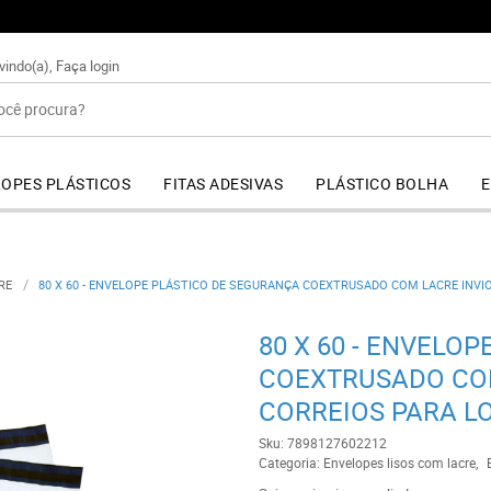
+55 (44) 4141-6363
vindo(a),
Faça login
OPES PLÁSTICOS
FITAS ADESIVAS
PLÁSTICO BOLHA
E
RE
80 X 60 - ENVELOPE PLÁSTICO DE SEGURANÇA COEXTRUSADO COM LACRE INVI
80 X 60 - ENVELO
COEXTRUSADO COM
CORREIOS PARA L
Sku:
7898127602212
Categoria:
Envelopes lisos com lacre