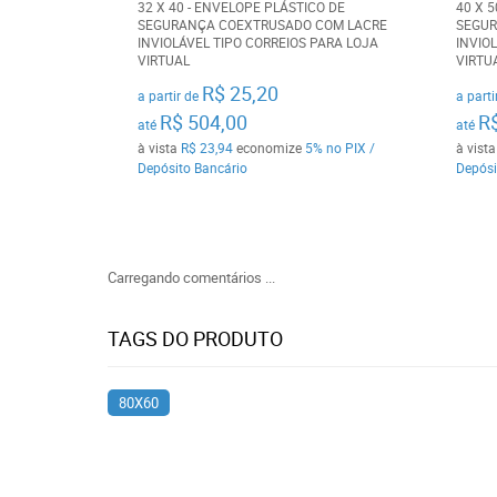
32 X 40 - ENVELOPE PLÁSTICO DE
40 X 
SEGURANÇA COEXTRUSADO COM LACRE
SEGUR
INVIOLÁVEL TIPO CORREIOS PARA LOJA
INVIO
VIRTUAL
VIRTU
R$ 25,20
a partir de
a parti
R$ 504,00
R
até
até
à vista
R$ 23,94
economize
5%
no PIX /
à vist
Depósito Bancário
Depósi
Carregando comentários ...
TAGS DO PRODUTO
80X60