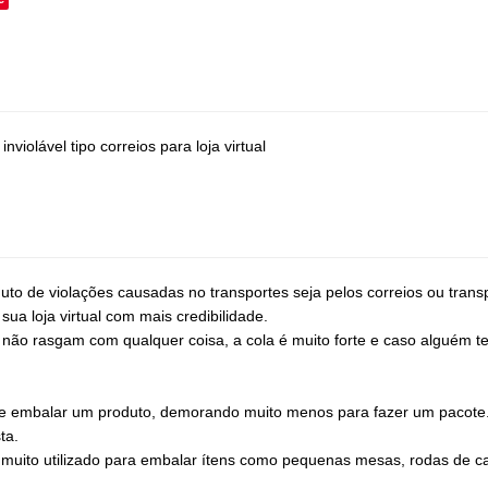
iolável tipo correios para loja virtual
oduto de violações causadas no transportes seja pelos correios ou tran
a loja virtual com mais credibilidade.
e não rasgam com qualquer coisa, a cola é muito forte e caso alguém t
de embalar um produto, demorando muito menos para fazer um pacote
ta.
uito utilizado para embalar ítens como pequenas mesas, rodas de car