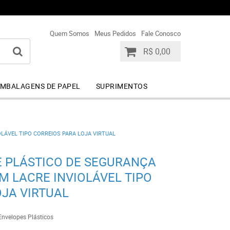
+55 (44) 99841-9113
+55 (44) 99841-9113
Quem Somos
Meus Pedidos
Fale Conosco
R$ 0,00
MBALAGENS DE PAPEL
SUPRIMENTOS
OLÁVEL TIPO CORREIOS PARA LOJA VIRTUAL
PE PLÁSTICO DE SEGURANÇA
 LACRE INVIOLÁVEL TIPO
OJA VIRTUAL
Envelopes Plásticos