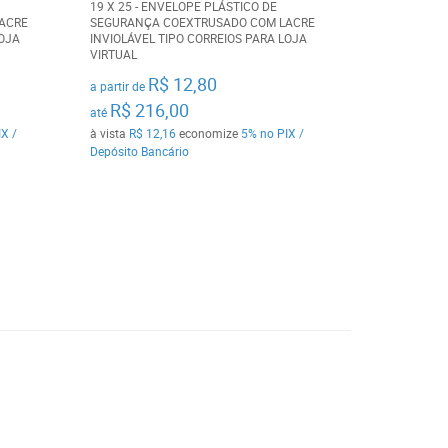
19 X 25 - ENVELOPE PLÁSTICO DE
ACRE
SEGURANÇA COEXTRUSADO COM LACRE
LOJA
INVIOLÁVEL TIPO CORREIOS PARA LOJA
VIRTUAL
R$ 12,80
a partir de
R$ 216,00
até
X /
à vista
R$ 12,16
economize
5%
no PIX /
Depósito Bancário