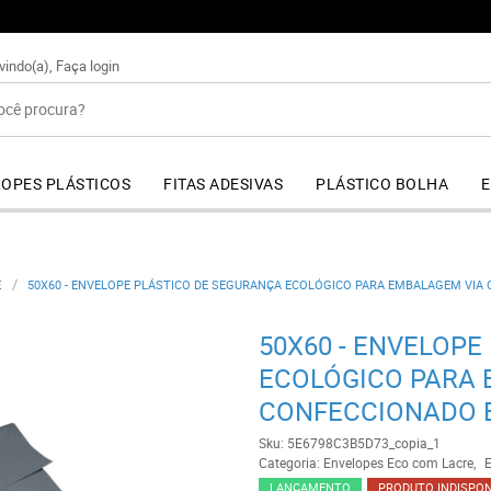
+55 (44) 4141-6363
vindo(a),
Faça login
OPES PLÁSTICOS
FITAS ADESIVAS
PLÁSTICO BOLHA
E
E
50X60 - ENVELOPE PLÁSTICO DE SEGURANÇA ECOLÓGICO PARA EMBALAGEM VIA
50X60 - ENVELOPE
ECOLÓGICO PARA 
CONFECCIONADO 
Sku:
5E6798C3B5D73_copia_1
Categoria:
Envelopes Eco com Lacre
E
LANÇAMENTO
PRODUTO INDISPON