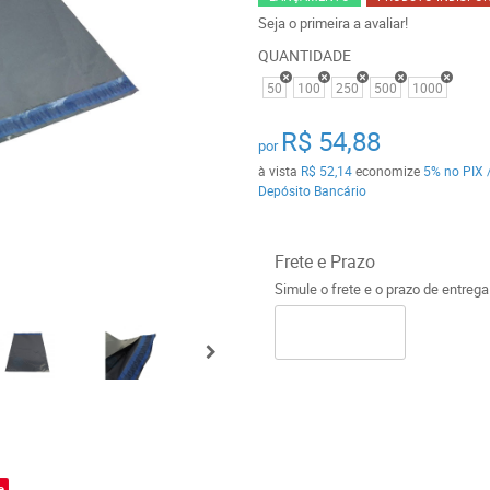
Seja o primeira a avaliar!
QUANTIDADE
50
100
250
500
1000
R$ 54,88
por
à vista
R$ 52,14
economize
5%
no PIX 
Depósito Bancário
Frete e Prazo
Simule o frete e o prazo de entreg
o
e