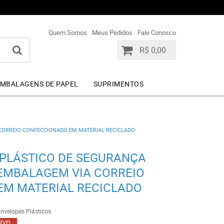
+55 (44) 99841-9113
+55 (44) 99841-9113
Quem Somos
Meus Pedidos
Fale Conosco
R$ 0,00
MBALAGENS DE PAPEL
SUPRIMENTOS
 CORREIO CONFECCIONADO EM MATERIAL RECICLADO
 PLÁSTICO DE SEGURANÇA
EMBALAGEM VIA CORREIO
EM MATERIAL RECICLADO
nvelopes Plásticos
ÍVEL