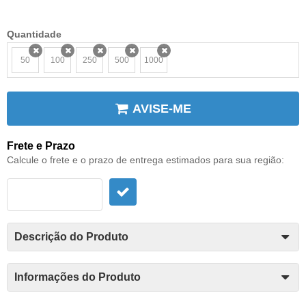
Quantidade
50
100
250
500
1000
x
x
x
x
x
AVISE-ME
Frete e Prazo
Calcule o frete e o prazo de entrega estimados para sua região:
Descrição do Produto
Informações do Produto