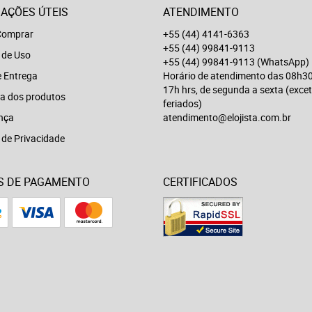
AÇÕES ÚTEIS
ATENDIMENTO
omprar
+55 (44) 4141-6363
+55 (44) 99841-9113
 de Uso
+55 (44) 99841-9113
(WhatsApp)
e Entrega
Horário de atendimento das 08h30
17h hrs, de segunda a sexta (exce
a dos produtos
feriados)
nça
atendimento@elojista.com.br
a de Privacidade
S DE PAGAMENTO
CERTIFICADOS